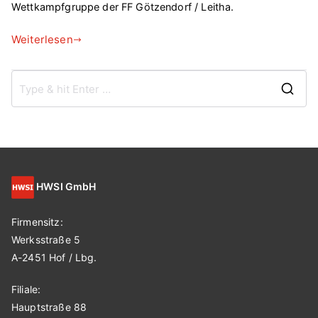
Wettkampfgruppe der FF Götzendorf / Leitha.
Weiterlesen
S
e
a
r
c
HWSI GmbH
h
f
Firmensitz:
o
Werksstraße 5
r
A-2451 Hof / Lbg.
:
Filiale:
Hauptstraße 88