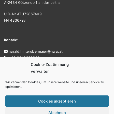
A-2434 Götzendorf an der Leitha
UID-Nr ATU72867409
FN 483679v
Kontakt
harald.hinterobermaier@hwsi.at
+43 6642659948
Cookie-Zustimmung
HWSI – Hinterobermaier Wartung Service Installationen
verwalten
Wir verwenden Cookies, um unsere Website und unseren Service zu
optimieren.
AGB
Datenschutz
Cookies akzeptieren
Impressum
Cookie-Richtlinie (EU)
Ablehnen