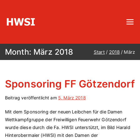
Zum
Inhalt
springen
HWSI
Hinterobermaier-Wartung-Service-
Installationen
Month:
März 2018
Start
2018
März
Sponsoring FF Götzendorf
Beitrag veröffentlicht am
5. März 2018
Mit dem Sponsoring der neuen Leibchen für die Damen
Wettkampfgruppe der Freiwilligen Feuerwehr Götzendorf
wurde diese durch die Fa. HWSI unterstützt, im Bild Harald
Hinterobermaier (HWSI) mit den Damen der