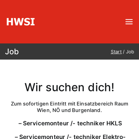
HWSI
Hinterobermaier-Wartung-Service-
Installationen
Job
Start
Job
Wir suchen dich!
Zum sofortigen Eintritt mit Einsatzbereich Raum
Wien, NÖ und Burgenland.
– Servicemonteur /- techniker HKLS
– Servicemonteur /- techniker Elektro-