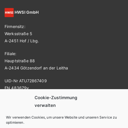
HWSI GmbH
Firmensitz:
Werksstraße 5
A-2451 Hof / Lbg.
Filiale:
Hauptstraße 88
A-2434 Götzendorf an der Leitha
UID-Nr ATU72867409
FN 483679v
Cookie-Zustimmung
verwalten
Kontakt
Wir verwenden Cookies, um unsere Website und unseren Service zu
harald.hinterobermaier@hwsi.at
optimieren.