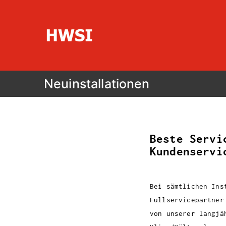
HWSI
Hinterobermaier-Wartung-Service-
Neuinstallationen
Beste Servi
Kundenservi
Bei sämtlichen Ins
Fullservicepartner
von unserer langjä