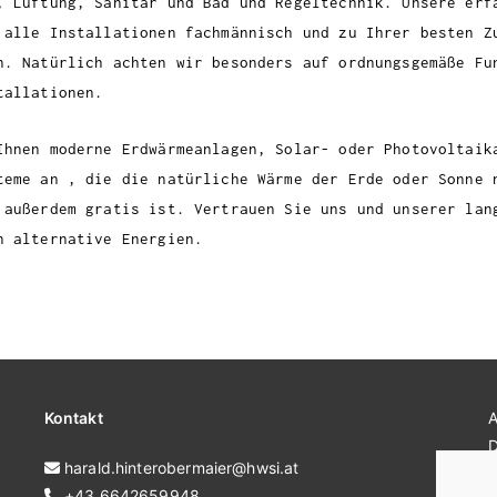
, Lüftung, Sanitär und Bad und Regeltechnik. Unsere erf
 alle Installationen fachmännisch und zu Ihrer besten Z
n. Natürlich achten wir besonders auf ordnungsgemäße Fu
tallationen.
Ihnen moderne Erdwärmeanlagen, Solar- oder Photovoltaik
teme an , die die natürliche Wärme der Erde oder Sonne 
 außerdem gratis ist. Vertrauen Sie uns und unserer lan
n alternative Energien.
Kontakt
harald.hinterobermaier@hwsi.at
+43 6642659948