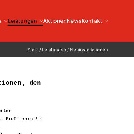
s
Leistungen
Aktionen
News
Kontakt
Start
Leistungen
Neuinstallationen
tionen, den
enter
t. Profitieren Sie
,