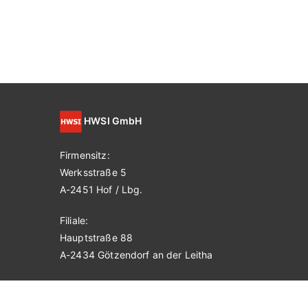
HWSI GmbH
Firmensitz:
Werksstraße 5
A-2451 Hof / Lbg.
Filiale:
Hauptstraße 88
A-2434 Götzendorf an der Leitha
UID-Nr ATU72867409
FN 483679v