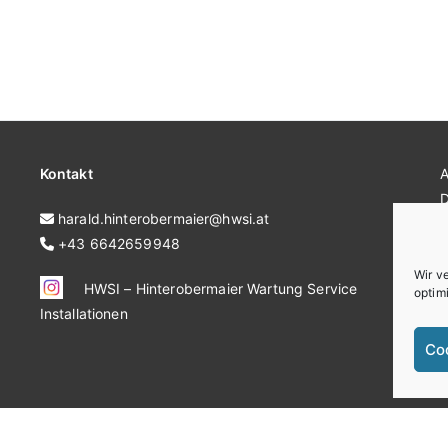
Kontakt
harald.hinterobermaier@hwsi.at
+43 6642659948
C
Wir v
HWSI – Hinterobermaier Wartung Service
optim
Installationen
Co