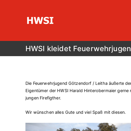
Zum
Inhalt
springen
HWSI
Hinterobermaier-Wartung-Service-
HWSI kleidet Feuerwehrjugen
Die Feuerwehrjugend Götzendorf / Leitha äußerte d
Eigentümer der HWSI Harald Hinterobermaier gerne 
jungen Firefigther.
Wir wünschen alles Gute und viel Spaß mit diesen.