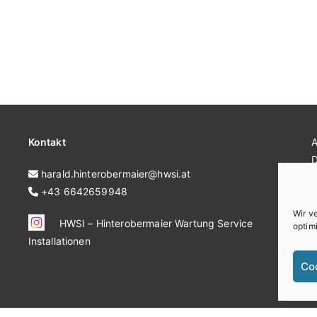
Kontakt
harald.hinterobermaier@hwsi.at
+43 6642659948
C
Wir v
HWSI – Hinterobermaier Wartung Service
optim
Installationen
Co